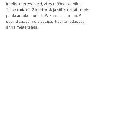
imelisi merevaateid, viies mööda rannikut.
Teine rada on 2 tundi pikk ja viib sind läbi metsa
pankrannikut mööda Kakumäe rannani. Kui
soovid saada meie salajasi kaarte radadest,
anna meile teada!