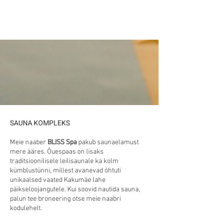
SAUNA KOMPLEKS
Meie naaber
BLISS Spa
pakub saunaelamust
mere ääres. Õuespaas on lisaks
traditsioonilisele leilisaunale ka kolm
kümblustünni, millest avanevad õhtuti
unikaalsed vaated Kakumäe lahe
päikseloojangutele. Kui soovid nautida sauna,
palun tee broneering otse meie naabri
kodulehelt.