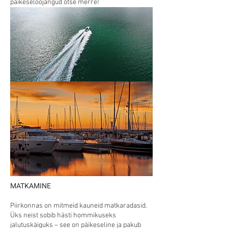
päikeseloojangud otse merre!
MATKAMINE
Piirkonnas on mitmeid kauneid matkaradasid.
Üks neist sobib hästi hommikuseks
jalutuskäiguks – see on päikeseline ja pakub