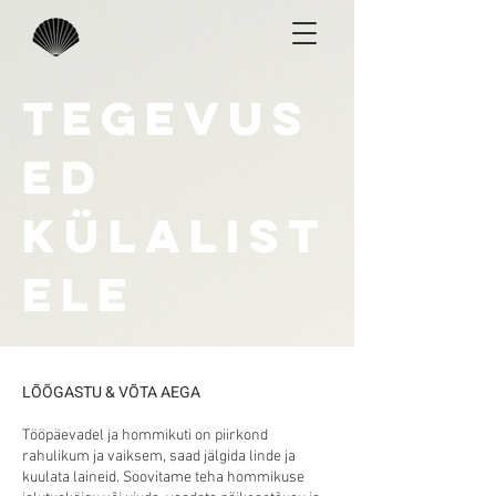
TEGEVUS
ED
KÜLALIST
ELE
LÕÕGASTU & VÕTA AEGA
Tööpäevadel ja hommikuti on piirkond
rahulikum ja vaiksem, saad jälgida linde ja
kuulata laineid. Soovitame teha hommikuse