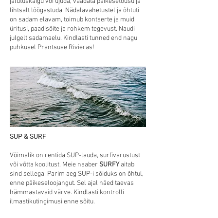
jalutuskäigu või ujuda, vaadata päikesetõusu ja
lihtsalt lõõgastuda. Nädalavahetustel ja õhtuti
on sadam elavam, toimub kontserte ja muid
üritusi, paadisõite ja rohkem tegevust. Naudi
julgelt sadamaelu. Kindlasti tunned end nagu
puhkusel Prantsuse Rivieras!
SUP & SURF
Võimalik on rentida SUP-lauda, surfivarustust
või võtta koolitust. Meie naaber
SURFY
aitab
sind sellega. Parim aeg SUP-i sõiduks on õhtul,
enne päikeseloojangut. Sel ajal näed taevas
hämmastavaid värve. Kindlasti kontrolli
ilmastikutingimusi enne sõitu.